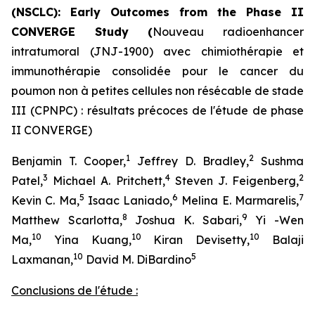
(NSCLC): Early Outcomes from the Phase II
CONVERGE Study (
Nouveau radioenhancer
intratumoral
(JNJ-1900) avec chimiothérapie et
immunothérapie consolidée pour le cancer du
poumon non à petites cellules non résécable de stade
III (CPNPC) : résultats précoces de l'étude de phase
II CONVERGE)
1
2
Benjamin T. Cooper,
Jeffrey D. Bradley,
Sushma
3
4
2
Patel,
Michael A. Pritchett,
Steven J. Feigenberg,
5
6
7
Kevin C. Ma,
Isaac Laniado,
Melina E. Marmarelis,
8
9
Matthew Scarlotta,
Joshua K. Sabari,
Yi -Wen
10
10
10
Ma,
Yina Kuang,
Kiran Devisetty,
Balaji
10
5
Laxmanan,
David M. DiBardino
Conclusions de l'étude :