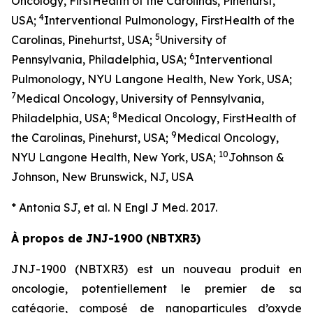
Oncology, FirstHealth of the Carolinas, Pinehurst,
4
USA;
Interventional Pulmonology, FirstHealth of the
5
Carolinas, Pinehurtst, USA;
University of
6
Pennsylvania, Philadelphia, USA;
Interventional
Pulmonology, NYU Langone Health, New York, USA;
7
Medical Oncology, University of Pennsylvania,
8
Philadelphia, USA;
Medical Oncology, FirstHealth of
9
the Carolinas, Pinehurst, USA;
Medical Oncology,
10
NYU Langone Health, New York, USA;
Johnson &
Johnson, New Brunswick, NJ, USA
* Antonia SJ, et al. N Engl J Med. 2017.
À propos de JNJ-1900 (NBTXR3)
JNJ-1900 (NBTXR3) est un nouveau produit en
oncologie, potentiellement le premier de sa
catégorie, composé de nanoparticules d’oxyde