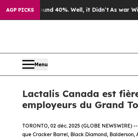
or Around 40%. Well, it Didn’t
As war With Ira
AGP PICKS
Menu
Lactalis Canada est fièr
employeurs du Grand To
TORONTO, 02 déc. 2025 (GLOBE NEWSWIRE) -- Lact
que Cracker Barrel, Black Diamond, Balderson, Ast