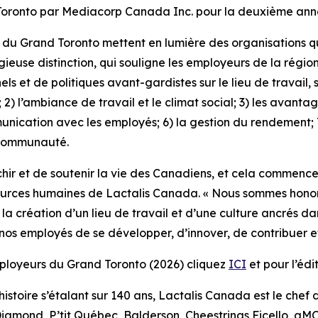
Toronto par Mediacorp Canada Inc. pour la deuxième ann
 du Grand Toronto mettent en lumière des organisations q
stigieuse distinction, qui souligne les employeurs de la rég
et de politiques avant-gardistes sur le lieu de travail, s
il; 2) l’ambiance de travail et le climat social; 3) les avant
mmunication avec les employés; 6) la gestion du rendement;
 communauté.
ichir et de soutenir la vie des Canadiens, et cela commenc
ssources humaines de Lactalis Canada. « Nous sommes hono
création d’un lieu de travail et d’une culture ancrés dans
 nos employés de se développer, d’innover, de contribuer e
employeurs du Grand Toronto (2026) cliquez
ICI
et pour l’édi
istoire s’étalant sur 140 ans, Lactalis Canada est le chef d
amond, P’tit Québec, Balderson, Cheestrings Ficello, aMO