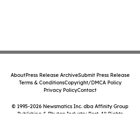
About
Press Release Archive
Submit Press Release
Terms & Conditions
Copyright/DMCA Policy
Privacy Policy
Contact
© 1995-2026 Newsmatics Inc. dba Affinity Group
Publishing & Bhutan Industry Post. All Rights
Reserved.
Cookie Settings / Your Privacy Choices