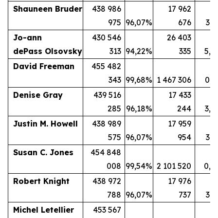
Shauneen Bruder
438 986
17 962
975
96,07
%
676
3,9
Jo-ann
430 546
26 403
dePass Olsovsky
313
94,22
%
335
5,7
David Freeman
455 482
343
99,68
%
1 467 306
0,3
Denise Gray
439 516
17 433
285
96,18
%
244
3,8
Justin M. Howell
438 989
17 959
575
96,07
%
954
3,9
Susan C. Jones
454 848
008
99,54
%
2 101 520
0,4
Robert Knight
438 972
17 976
788
96,07
%
737
3,9
Michel Letellier
453 567