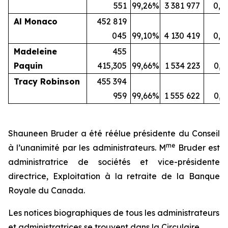
551
99,26
%
3 381 977
0,7
Al Monaco
452 819
045
99,10
%
4 130 419
0,9
Madeleine
455
Paquin
415,305
99,66
%
1 534 223
0,3
Tracy Robinson
455 394
959
99,66
%
1 555 622
0,3
Shauneen Bruder a été réélue présidente du Conseil
me
à l’unanimité par les administrateurs. M
Bruder est
administratrice de sociétés et vice-présidente
directrice, Exploitation à la retraite de la Banque
Royale du Canada.
Les notices biographiques de tous les administrateurs
et administratrices se trouvent dans la Circulaire,